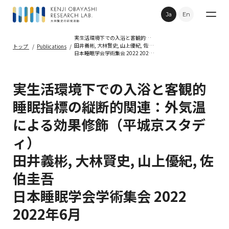
Ja
En
実生活環境下での入浴と客観的睡眠指標の縦断的関連：外気温による効果修飾（平城京スタディ）
田井義彬, 大林賢史, 山上優紀, 佐伯圭吾
トップ
Publications
日本睡眠学会学術集会 2022 2022年6月
Research
実生活環境下での入浴と客観的
Publications
睡眠指標の縦断的関連：外気温
による効果修飾（平城京スタデ
Topics
ィ）
Movie
田井義彬, 大林賢史, 山上優紀, 佐
伯圭吾
Contact
日本睡眠学会学術集会 2022
2022年6月
Privacy Policy