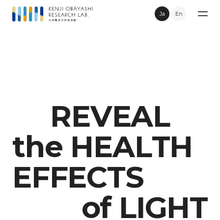
Ja
En
Research
Publications
R
E
V
E
A
L
Topics
t
h
e
H
E
A
L
T
H
Movie
E
F
F
E
C
T
S
Contact
o
f
L
I
G
H
T
Privacy Policy