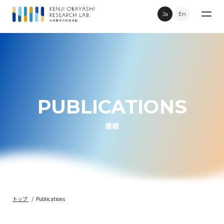
Ja
En
Research
Publications
PUBLICATIONS
Topics
業績
Movie
Contact
トップ
Publications
Privacy Policy