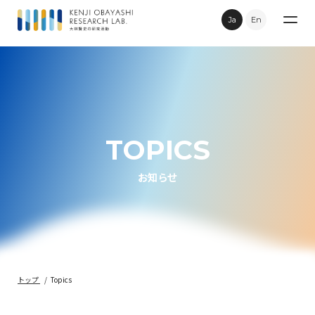
Ja
En
Research
Publications
TOPICS
Topics
お知らせ
Movie
Contact
トップ
Topics
Privacy Policy